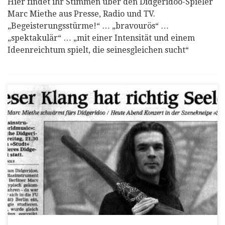
Hier findet ihr Stimmen über den Didgeridoo-Spieler
Marc Miethe aus Presse, Radio und TV.
„Begeisterungsstürme!“ … „bravourös“ …
„spektakulär“ … „mit einer Intensität und einem
Ideenreichtum spielt, die seinesgleichen sucht“
Pressestimmen über Didges Brew und Marc Miethe
´s Projekte „… Was etwa der Berliner Didgeridoo-
Spieler Marc Miethe seinem Instrument entlockt,
verblüfft seit rund zwanzig Jahren die Zuhörer
seiner Konzerte. Mit dem Live-Looper erweitert er
seine Möglichkeiten beträchtlich, macht sich selbst
zur One-Man-Band. … Fast in der Natur der Sache
liegt es, dass […]