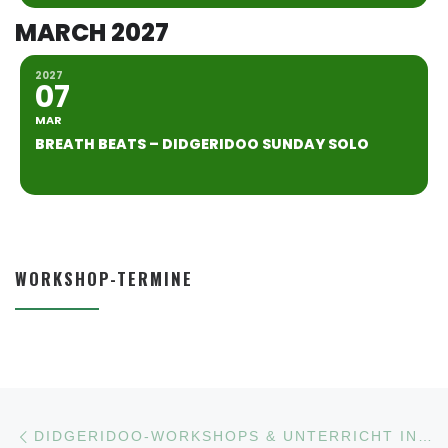
MARCH 2027
2027
07
MAR
BREATH BEATS – DIDGERIDOO SUNDAY SOLO
WORKSHOP-TERMINE
Beitragsnavigation
Vorheriger Beitrag
DIDGERIDOO-WORKSHOPS & UNTERRICHT IN BERLIN – JETZT PLATZ SICHERN!