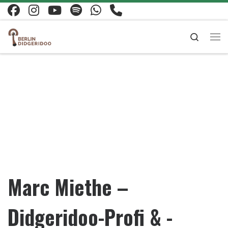
Zum Inhalt springen
Search
Me
Marc Miethe –
Didgeridoo-Profi & -