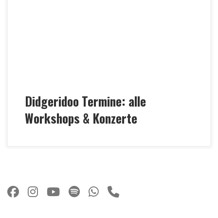
Tanzen oder Entspannen & Lauschen und mit
Didgeridoo-Workshop-Terminen gefüllt. Die
Teilnahme an den Workshops ist auch ONLINE
MÖGLICH! Konzerte Workshops Die Teilnahme an
den Workshops ist auch ONLINE MÖGLICH!
Didgeridoo Termine: alle
Workshops & Konzerte