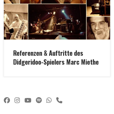
Singh MTV India Tour 2018 •Naturklänge •
International Yoga Day 2017 • Folklorum •
TRANCEformation • Schleuse 5 Festival • Klangzeit
Festival Münster (Jeffrey Ching: „Seventeen Ghosts in
Three Scenes“) •Ananda […]
Referenzen & Auftritte des
Didgeridoo-Spielers Marc Miethe