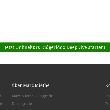
Jetzt Onlinekurs Didgeridoo DeepDive starten!
über Marc Miethe
Ko
!
Marc Miethe – Biografie
Ko
te
Diskografie
Da