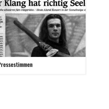
ssestimmen über Didges Brew und Marc
the´s Projekte „… Was etwa der Berliner
geridoo-Spieler Marc Miethe seinem
trument entlockt, verblüfft seit rund zwanzig
ren die Zuhörer seiner Konzerte. Mit dem
e-Looper erweitert er seine Möglichkeiten
rächtlich, macht sich selbst zur One-Man-
d. … Fast in der Natur der Sache liegt es, dass
Pressestimmen