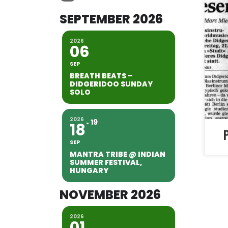
Pre
SEPTEMBER 2026
Mie
Did
2026
06
Ins
Jah
SEP
Liv
BREATH BEATS –
DIDGERIDOO SUNDAY
bet
SOLO
Ban
[…]
2026
19
18
SEP
MANTRA TRIBE @ INDIAN
SUMMER FESTIVAL,
HUNGARY
NOVEMBER 2026
2026
01