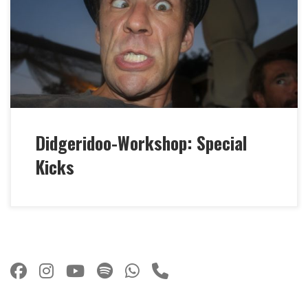
kommen! “SPECIAL KICKS” (Wechsel von Gruppen-
und Einzelunterricht) schnelle Abläufe, kraftvoller &
gleichzeitig flüssiger Zungeneinsatz, wirklich lautes
Spiel Breakbeat-Techniken und extreme Cuts
Fließende Verbindungslaute Einbindung der
überblasenen […]
Didgeridoo-Workshop: Special
Kicks