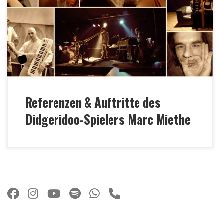
Singh MTV India Tour 2018 •Naturklänge •
International Yoga Day 2017 • Folklorum •
TRANCEformation • Schleuse 5 Festival • Klangzeit
Festival Münster (Jeffrey Ching: „Seventeen Ghosts in
Three Scenes“) •Ananda […]
Referenzen & Auftritte des
Didgeridoo-Spielers Marc Miethe