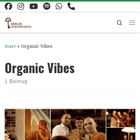
Zum Inhalt springen
Search
Me
Start
»
Organic Vibes
Organic Vibes
1 Beitrag
Festival Highlights Berliner Symphoniker (Peter
Sculthorpe „Earth Cry“), Mouth harp Festival,
Arambol Goa Indien • Royal Stag Mega Music Arijit