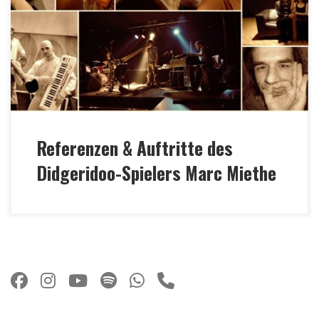
Singh MTV India Tour 2018 •Naturklänge •
International Yoga Day 2017 • Folklorum •
TRANCEformation • Schleuse 5 Festival • Klangzeit
Festival Münster (Jeffrey Ching: „Seventeen Ghosts in
Three Scenes“) •Ananda […]
Referenzen & Auftritte des
Didgeridoo-Spielers Marc Miethe