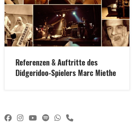
Singh MTV India Tour 2018 •Naturklänge •
International Yoga Day 2017 • Folklorum •
TRANCEformation • Schleuse 5 Festival • Klangzeit
Festival Münster (Jeffrey Ching: „Seventeen Ghosts in
Three Scenes“) •Ananda […]
Referenzen & Auftritte des
Didgeridoo-Spielers Marc Miethe