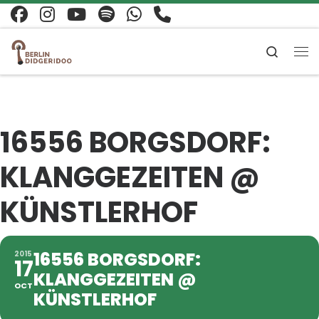
Zum Inhalt springen
Search
Me
16556 BORGSDORF:
KLANGGEZEITEN @
KÜNSTLERHOF
16556 BORGSDORF:
2015
17
KLANGGEZEITEN @
OCT
KÜNSTLERHOF