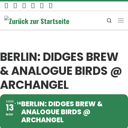
Zum Inhalt springen
Search
Me
BERLIN: DIDGES BREW
& ANALOGUE BIRDS @
ARCHANGEL
BERLIN: DIDGES BREW &
2009
14
13
ANALOGUE BIRDS @
NOV
ARCHANGEL