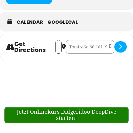
CALENDAR
GOOGLECAL
Get
Address - Berlin: DIDGES BREW @
Destination Address - Berlin
Directions
Jetzt Onlinekurs Didgeridoo DeepDive
starten!