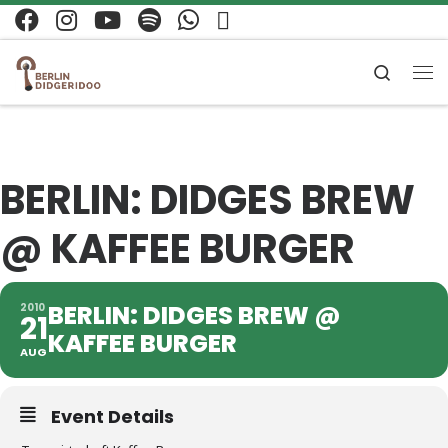
Zum Inhalt springen
Search
Me
BERLIN: DIDGES BREW
@ KAFFEE BURGER
BERLIN: DIDGES BREW @
2010
21
KAFFEE BURGER
AUG
Event Details