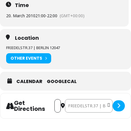
Time
20. March 2010
21:00
-
22:00
(GMT+00:00)
Location
FRIEDELSTR.37 | BERLIN 12047
OTHER EVENTS
CALENDAR
GOOGLECAL
Get
Address - Berlin: Marc Miethe So
Destination Address - Berlin
Directions