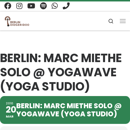
Zum Inhalt springen
Search
Me
BERLIN: MARC MIETHE
SOLO @ YOGAWAVE
(YOGA STUDIO)
BERLIN: MARC MIETHE SOLO @
2010
20
YOGAWAVE (YOGA STUDIO)
MAR