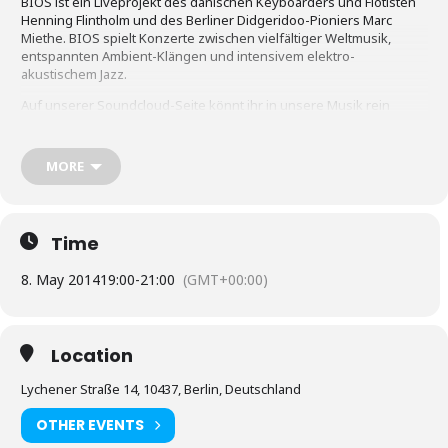
BIOS ist ein Liveprojekt des dänischen Keyboarders und Flötisten
Henning Flintholm und des Berliner Didgeridoo-Pioniers Marc
Miethe. BIOS spielt Konzerte zwischen vielfältiger Weltmusik,
entspannten Ambient-Klängen und intensivem elektro-
akustischem Jazz.
Auf unserer Soundcloud-Seite könnt ihr in unsere Musik rein
lauschen:
BiOS – Nu Wolrd Ambient
Mehr Infos über uns findet sich auf unsere Webseiten
MORE
www.flintholm.com
und
www.didgeridoo-berlin.de
BiOS – Nu Wolrd Ambient
Time
8. May 2014
19:00
-
21:00
(GMT+00:00)
Location
Lychener Straße 14, 10437, Berlin, Deutschland
OTHER EVENTS