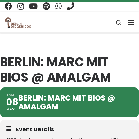
Zum Inhalt springen
Search
Me
BERLIN: MARC MIT
BIOS @ AMALGAM
BERLIN: MARC MIT BIOS @
2014
08
AMALGAM
MAY
Event Details