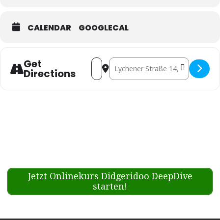
CALENDAR
GOOGLECAL
Get
Address - Berlin: Marc mit BiOS
Destination Address - Berli
Directions
Jetzt Onlinekurs Didgeridoo DeepDive
starten!