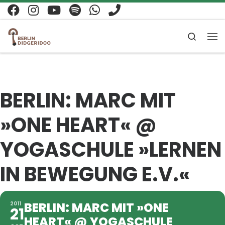
Zum Inhalt springen
Search
Me
BERLIN: MARC MIT
»ONE HEART« @
YOGASCHULE »LERNEN
IN BEWEGUNG E.V.«
BERLIN: MARC MIT »ONE
2011
21
HEART« @ YOGASCHULE