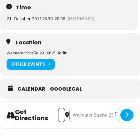
Time
21. October 2011
18:30
-
20:00
(GMT+00:00)
Location
Weimarer Straße 29 10625 Berlin
OTHER EVENTS
CALENDAR
GOOGLECAL
Get
Address - Berlin: Marc mit »One 
Destination Address - Berlin
Directions