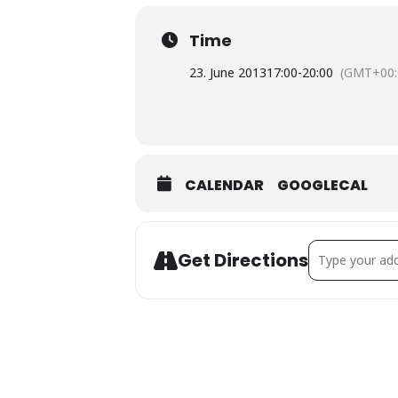
Time
23. June 2013
17:00
-
20:00
(GMT+00:
CALENDAR
GOOGLECAL
Address - Be
Get Directions