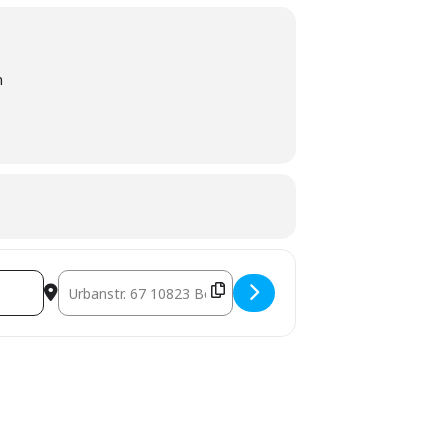
n
zert) @ Shakti Yogaloft [MY81BEaN0]
Destination Address - Berlin: Marc mit Reina: "Zw