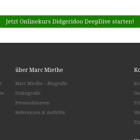
Jetzt Onlinekurs Didgeridoo DeepDive starten!
über Marc Miethe
Ko
!
Marc Miethe – Biografie
Ko
te
Diskografie
Da
Pressestimmen
Pr
Referenzen & Auftritte
Hi
Ei