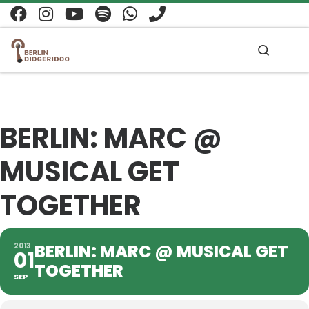
Zum Inhalt springen
Search
Me
BERLIN: MARC @
MUSICAL GET
TOGETHER
BERLIN: MARC @ MUSICAL GET
2013
01
TOGETHER
SEP