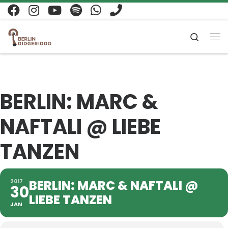
Zum Inhalt springen
Search
Me
BERLIN: MARC &
NAFTALI @ LIEBE
TANZEN
BERLIN: MARC & NAFTALI @
2017
30
LIEBE TANZEN
JAN