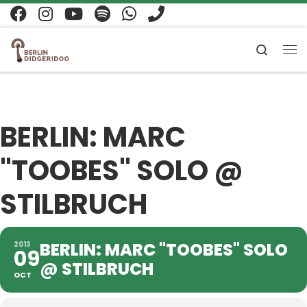
Zum Inhalt springen
Search
Me
BERLIN: MARC
"TOOBES" SOLO @
STILBRUCH
BERLIN: MARC "TOOBES" SOLO
2013
09
@ STILBRUCH
OCT