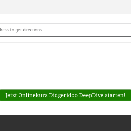
rlin: MARC @ "joy of freedom", Yoga Shala Center [S3Sp0
Jetzt Onlinekurs Didgeridoo DeepDive starten!