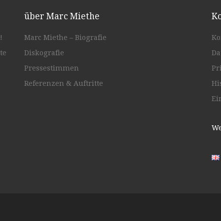
über Marc Miethe
Ko
!
Marc Miethe – Biografie
Ko
te
Diskografie
Da
Pressestimmen
Pr
Referenzen & Auftritte
Hi
Ei
We