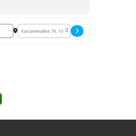
4kNY]
Destination Address - Berlin: MARC @ "joy of fre