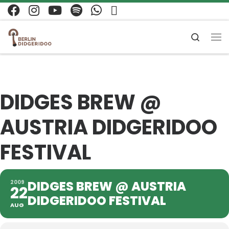
Zum Inhalt springen
Search
Me
DIDGES BREW @
AUSTRIA DIDGERIDOO
FESTIVAL
DIDGES BREW @ AUSTRIA
2009
22
DIDGERIDOO FESTIVAL
AUG