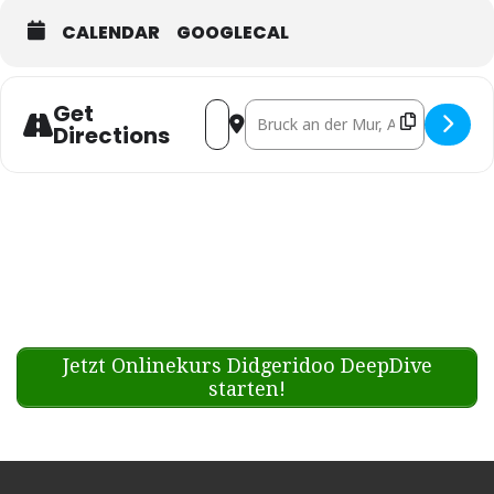
CALENDAR
GOOGLECAL
Get
Address - DIDGES BREW @ Austria 
Destination Address - DIDGE
Directions
Jetzt Onlinekurs Didgeridoo DeepDive
starten!