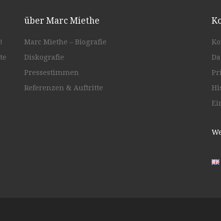
über Marc Miethe
Ko
!
Marc Miethe – Biografie
Ko
te
Diskografie
Da
Pressestimmen
Pr
Referenzen & Auftritte
Hi
Ei
We