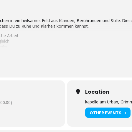
uchen in ein heilsames Feld aus Klängen, Berührungen und Stille. Dieses
 dass Du zu Ruhe und Klarheit kommen kannst.
che Arbeit
leich
eilen
öte
20 Uhr (Einlass ab 17.30, Beginn 17.45)
rimmstr. 10, Kreuzberg
indlich an:
Location
lang.com
kapelle am Urban, Grimm
00:00)
begrenzt.)
 und eine warme Decke mit.
OTHER EVENTS