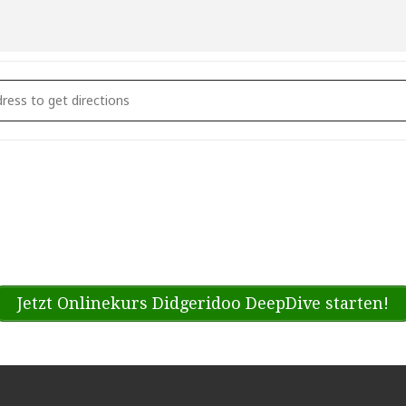
eamtime Healing [bbRUQpHSL]
Jetzt Onlinekurs Didgeridoo DeepDive starten!