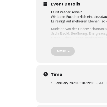
Event Details
Es ist wieder soweit.
Wir laden Euch herzlich ein, einzuta
Es reinigt auf mehreren Ebenen, so
Madelon van der Linden: schamanis
Uschi Eisold: Berührung, Energieausg
Hardo Bicker: Klänge, meditatives H
Marc Miethe: Didgeridoo, Obertonﬂ
Samstag, 01. Februar 2020, 17.30 – 
MORE
Kapelle am Urban (Gewölberaum), G
(U8-Schönleinstr., U7-Südstern)
Ausgleich: 60 €
Anmeldung bitte möglichst bald verb
Time
mvdlinden@gmx.de oder hardo@urk
1. February 2020
16:30
-
19:00
(GMT+
(Die Anzahl der Plätze ist auf zwölf 
Bitte bring Dir eine Liegeunterlage