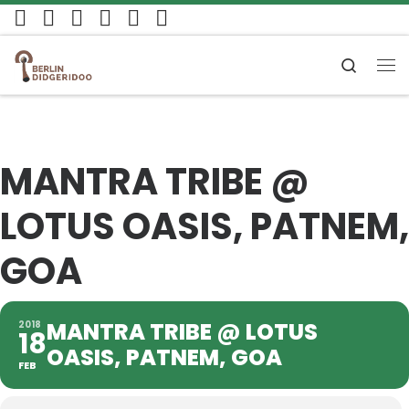
Zum Inhalt springen
Search
Me
MANTRA TRIBE @
LOTUS OASIS, PATNEM,
GOA
MANTRA TRIBE @ LOTUS
2018
18
OASIS, PATNEM, GOA
FEB