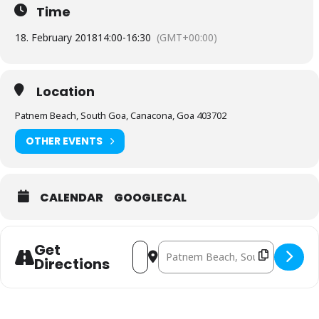
Time
18. February 2018
14:00
-
16:30
(GMT+00:00)
Location
Patnem Beach, South Goa, Canacona, Goa 403702
OTHER EVENTS
CALENDAR
GOOGLECAL
Get
Address - Mantra Tribe @ Lotus O
Destination Address - Mantra
Directions