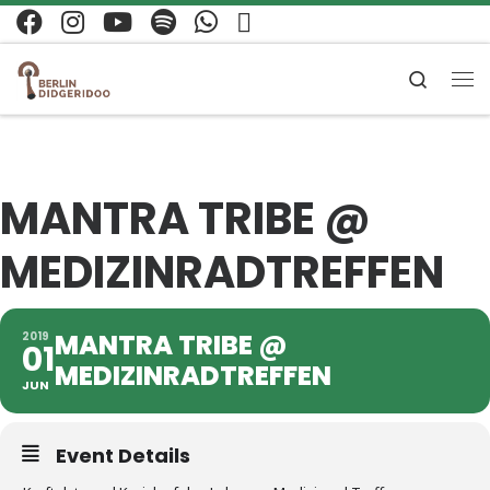
Zum Inhalt springen
Search
Me
MANTRA TRIBE @
MEDIZINRADTREFFEN
MANTRA TRIBE @
2019
01
MEDIZINRADTREFFEN
JUN
Event Details