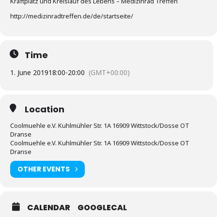
Kraftplatz und Kreislauf des Lebens – Medizinrad Treffen
http://medizinradtreffen.de/de/startseite/
Time
1. June 2019
18:00
-
20:00
(GMT+00:00)
Location
Coolmuehle e.V. Kuhlmühler Str. 1A 16909 Wittstock/Dosse OT
Dranse
Coolmuehle e.V. Kuhlmühler Str. 1A 16909 Wittstock/Dosse OT
Dranse
OTHER EVENTS
CALENDAR
GOOGLECAL