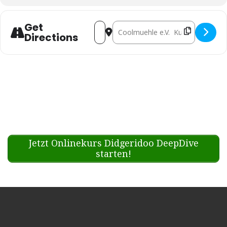
Get
Address - Mantra Tribe @ Medizin
Destination Address - Mantra
Directions
Jetzt Onlinekurs Didgeridoo DeepDive
starten!