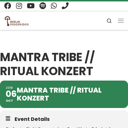
Zum Inhalt springen
Search
Me
MANTRA TRIBE //
RITUAL KONZERT
MANTRA TRIBE // RITUAL
2018
06
KONZERT
OCT
Event Details