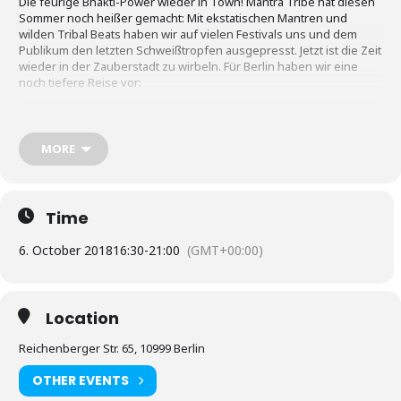
Die feurige Bhakti-Power wieder in Town! Mantra Tribe hat diesen
Sommer noch heißer gemacht: Mit ekstatischen Mantren und
wilden Tribal Beats haben wir auf vielen Festivals uns und dem
Publikum den letzten Schweißtropfen ausgepresst. Jetzt ist die Zeit
wieder in der Zauberstadt zu wirbeln. Für Berlin haben wir eine
noch tiefere Reise vor:
Vier Stunden Ritual: Mantra Tribe Extended
meditative Einstimmung • magische KlangFlows •
MORE
ecstatic Mantras, Kirtan, Japa • heiße Tribal Beats • deep Trance •
Shamanic Drum Power • Chill Out
BooM to the Core!!
WO? Kleine Turnhalle der Rosa Parks Grundschule
Time
Reichenberger Str. 65, 10999 Berlin
6. October 2018
16:30
-
21:00
(GMT+00:00)
Sicher dir Dein Ticket!
Event bei Facebook
www.mantra-tribe.de
Location
Reichenberger Str. 65, 10999 Berlin
OTHER EVENTS