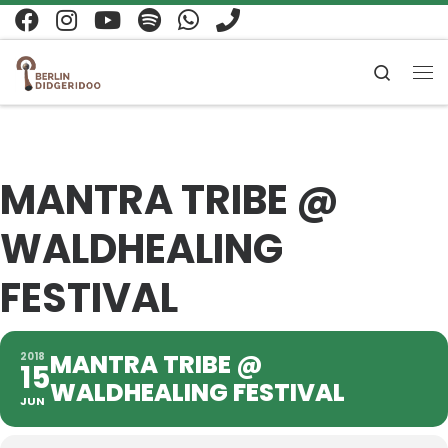
Zum Inhalt springen
Search
Me
MANTRA TRIBE @
WALDHEALING
FESTIVAL
MANTRA TRIBE @
2018
15
WALDHEALING FESTIVAL
JUN