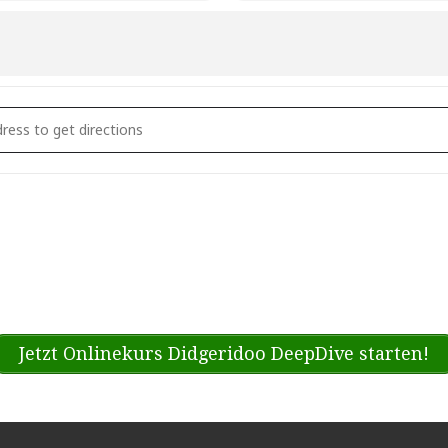
ntra Tribe @ Wildblumenfestival [jaI0UzYdR]
Jetzt Onlinekurs Didgeridoo DeepDive starten!