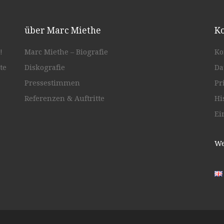
über Marc Miethe
Ko
!
Marc Miethe – Biografie
Ko
te
Diskografie
Da
Pressestimmen
Pr
Referenzen & Auftritte
Hi
Ei
We