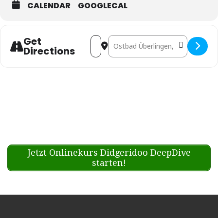
CALENDAR
GOOGLECAL
Get
Address - Mantra Tribe @ Yogafes
Destination Address - Mantr
Directions
Jetzt Onlinekurs Didgeridoo DeepDive
starten!