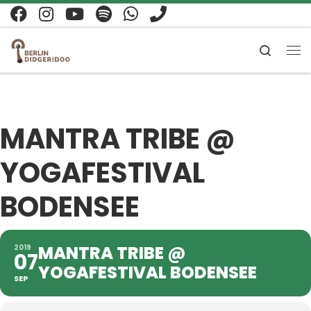
Zum Inhalt springen
Search
Me
MANTRA TRIBE @
YOGAFESTIVAL
BODENSEE
MANTRA TRIBE @
2019
07
YOGAFESTIVAL BODENSEE
SEP