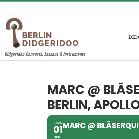
Zum Inhalt springen
DID
Didgeridoo Concerts, Lessons & Instruments
MARC @ BLÄSE
BERLIN, APOLL
MARC @ BLÄSERQUIN
2025
01
DEC