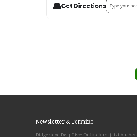
Address - Ma
Get Directions
Newsletter & Termine
Didgeridoo DeepDive: Onlinekurs jetzt buchen