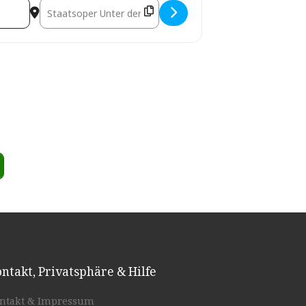
[unWTlZvBg]
Destination Address - Marc @ Bläserquintett der St
ntakt, Privatsphäre & Hilfe
ntakt & Impressum