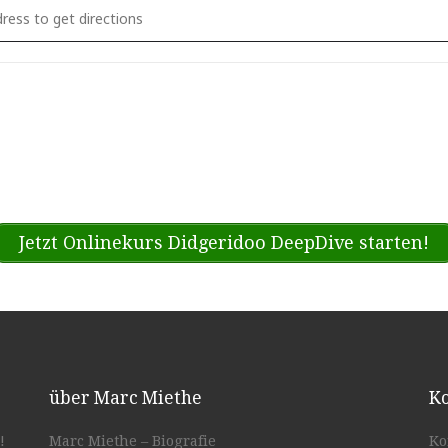
rc @ Bläserquintett der Staatskapelle Berlin, Apollosaal 
Jetzt Onlinekurs Didgeridoo DeepDive starten!
über Marc Miethe
Ko
!
Marc Miethe – Biografie
Ko