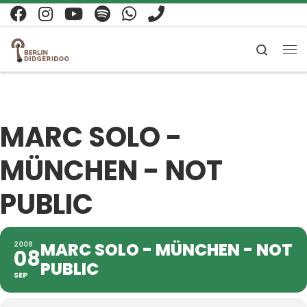
Zum Inhalt springen
Search
Me
MARC SOLO -
MÜNCHEN - NOT
PUBLIC
MARC SOLO - MÜNCHEN - NOT
2009
08
PUBLIC
SEP