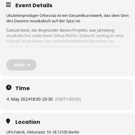
Event Details
Ukulelenprediger Orkessta ist ein Gesamtkunstwerk, das dem Sinn
des Daseins musikalisch auf der Spur ist.
Samuel Beck, der Begründer dieses Projekts, war jahrelang
musikalischer Leiter beim Zirkus FlicFlac. Dadurch vermag er eine
Vielzahl an Musikern aus unterschiedlichsten Bereichen zu
vereinen, was zu phänomenalen Arrangements und wildesten
Spannungsbögen führt.
Der gebürtige Berliner ist Sänger, Multi-Instrumentalist und
Komponist. Mit dem einzigartigen Ukulelenprediger-Sound
MORE
philosophiert er über die Alltäglichkeiten des Lebens und bleibt
dabei immer funky und tanzbar.
Dieses Orkessta-Spektakel wird jährlich in der ufaFabrik präsentiert
Time
– eine Inspiration für Geist und Hüfte!
Sa. 4. Mai 2024, 20:00 Uhr
4. May 2024
18:00
-
20:30
(GMT+00:00)
Varieté Salon
Vorverkauf: 14 €, Abendkasse: 18 €
https://luchtenbeck.de/event/ufafabrik-tempelhof
Location
https://www.facebook.com/events/1145160753589988
UFA Fabrik, Viktoriastr. 10-18 12105 Berlin