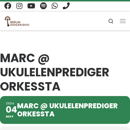
Zum Inhalt springen
Search
Me
MARC @
UKULELENPREDIGER
ORKESSTA
MARC @ UKULELENPREDIGER
2024
04
ORKESSTA
MAY