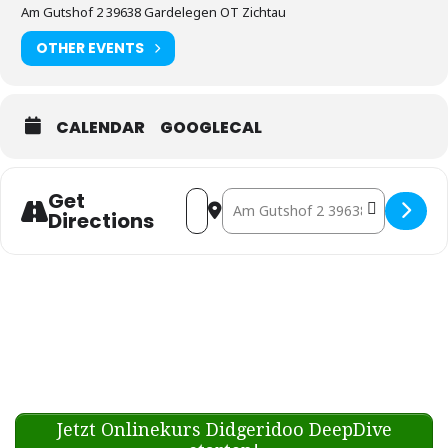
Am Gutshof 2 39638 Gardelegen OT Zichtau
OTHER EVENTS
CALENDAR
GOOGLECAL
Get
Address - O.Ton Projekt bei den A
Destination Address - O.Ton 
Directions
Jetzt Onlinekurs Didgeridoo DeepDive