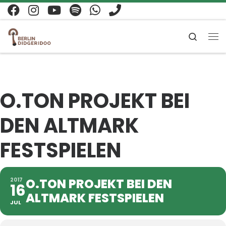
Zum Inhalt springen
Search
Me
O.TON PROJEKT BEI
DEN ALTMARK
FESTSPIELEN
O.TON PROJEKT BEI DEN
2017
16
ALTMARK FESTSPIELEN
JUL