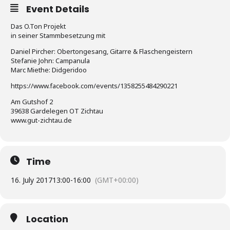
Event Details
Das O.Ton Projekt
in seiner Stammbesetzung mit
Daniel Pircher: Obertongesang, Gitarre & Flaschengeistern
Stefanie John: Campanula
Marc Miethe: Didgeridoo
https://www.facebook.com/events/1358255484290221
Am Gutshof 2
39638 Gardelegen OT Zichtau
www.gut-zichtau.de
Time
16. July 2017
13:00
-
16:00
(GMT+00:00)
Location