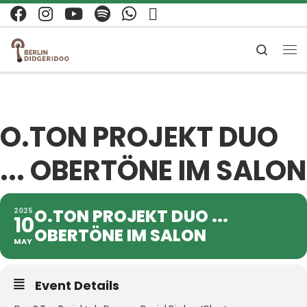
Zum Inhalt springen
Search
Me
O.TON PROJEKT DUO
... OBERTÖNE IM SALON
O.TON PROJEKT DUO ...
2025
10
OBERTÖNE IM SALON
MAY
Event Details