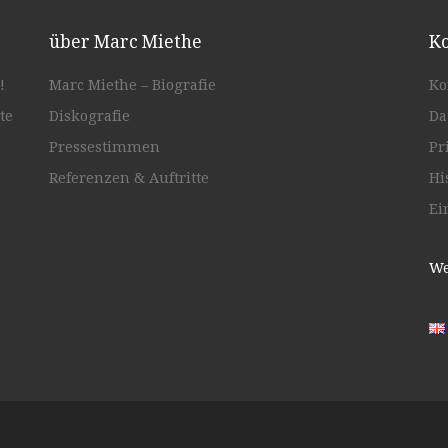
über Marc Miethe
Ko
!
Marc Miethe – Biografie
Ko
te
Diskografie
Da
Pressestimmen
Pr
Referenzen & Auftritte
Hi
Ei
We