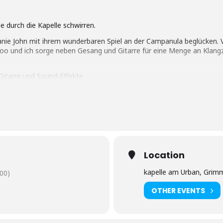
 durch die Kapelle schwirren.
fanie John mit ihrem wunderbaren Spiel an der Campanula beglücken. 
doo und ich sorge neben Gesang und Gitarre für eine Menge an Klan
itarre und Sound-Effekte
t Cello mit Resonanzsaiten)
Location
Abendkasse)
kapelle am Urban, Grimm
00)
OTHER EVENTS
/1048917182161977/