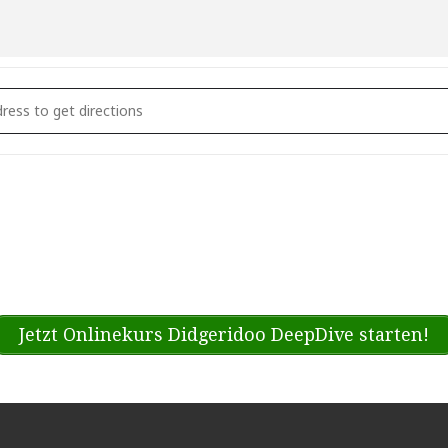
Ton Projekt - Klangzauber in der Kapelle [WC4FNtBMw]
Jetzt Onlinekurs Didgeridoo DeepDive starten!