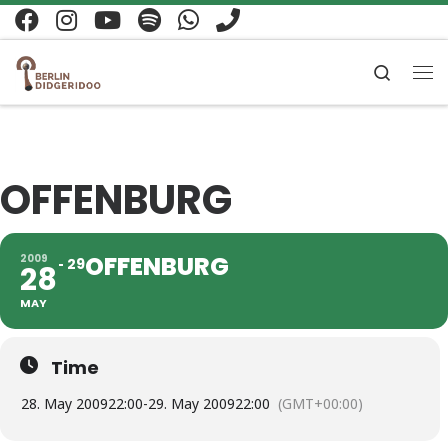
Zum Inhalt springen
Search
Me
OFFENBURG
OFFENBURG
2009
29
28
MAY
Time
28. May 2009
22:00
-
29. May 2009
22:00
(GMT+00:00)