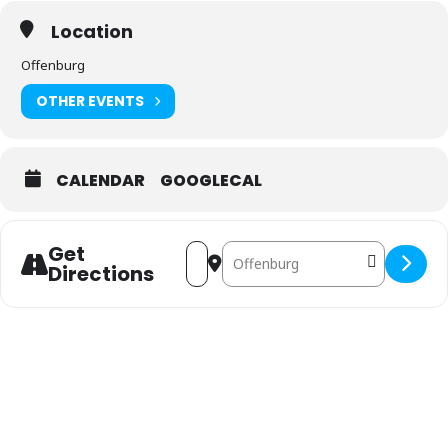
Location
Offenburg
OTHER EVENTS
CALENDAR
GOOGLECAL
Get
Address - Offenburg [E6Svu2Inb]
Destination Address - Offenb
Directions