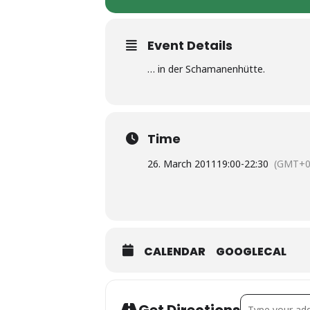
Event Details
… in der Schamanenhütte.
Time
26. March 2011
19:00
-
22:30
(GMT+0
CALENDAR
GOOGLECAL
Address - Po