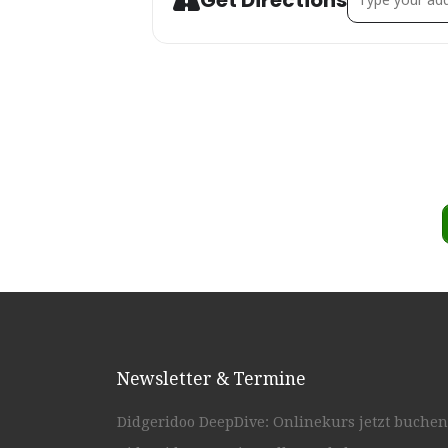
Get Directions
Newsletter & Termine
Didgeridoo DeepDive: Onlinekurs jetzt buchen