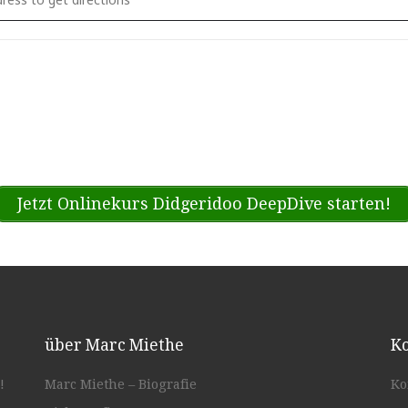
Jetzt Onlinekurs Didgeridoo DeepDive starten!
über Marc Miethe
Ko
!
Marc Miethe – Biografie
Ko