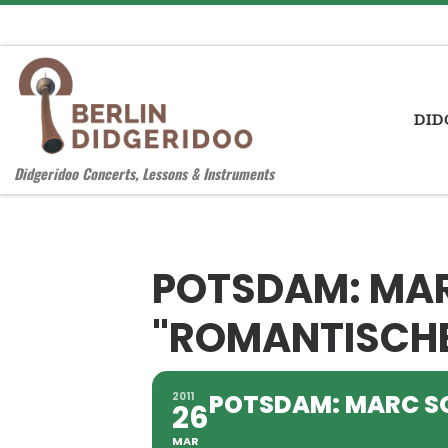
Zum Inhalt springen
DID
Didgeridoo Concerts, Lessons & Instruments
POTSDAM: MAR
"ROMANTISCH
POTSDAM: MARC S
2011
26
MAR