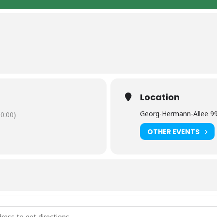
Location
Georg-Hermann-Allee 9
0:00)
OTHER EVENTS
tsdam: MARC Solo @ Biosphäre "Romantische Nacht" [Hkg