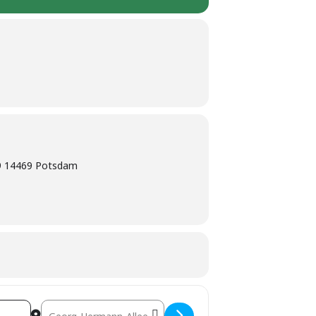
9 14469 Potsdam
nP15eS]
Destination Address - Potsdam: MARC Solo @ Bio