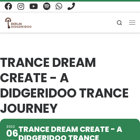
Zum Inhalt springen
Search
Me
TRANCE DREAM
CREATE - A
DIDGERIDOO TRANCE
JOURNEY
TRANCE DREAM CREATE - A
2022
06
DIDGERIDOO TRANCE