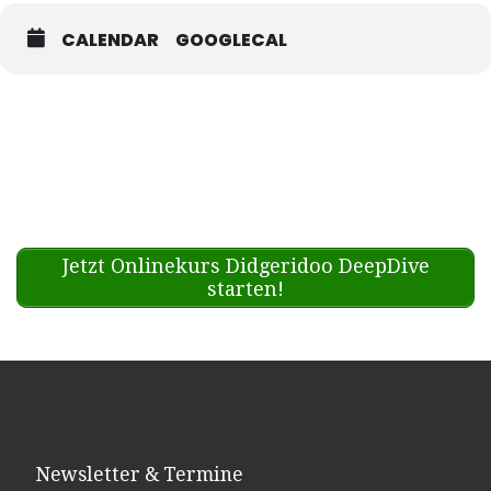
WANN?
CALENDAR
GOOGLECAL
Sonntag, 06.11.2022
18:00 Uhr Einlass (bitte komme pünktlich)
18:20 Uhr Beginn
20:00 Uhr Ende
WO?
Salon Neukölln
Berlin, zwei Minuten vom Rathaus Neukölln
(die genaue Adresse gibt es nach Anmeldung)
WIE?
Bring bitte mit, was du brauchst, um es bequem und warm zu
Jetzt Onlinekurs Didgeridoo DeepDive
haben (Matte, Kissen, Decke, warme Socken usw.)
starten!
Falls es für dich Ziele / Wünsche / Visionen gibt, die du in dein
Leben ziehen möchtest, bringe sie gerne mit. Falls nicht, don`t
worry. Zu Beginn gibt es die Möglichkeit, deine ganz persönliche
Absicht für deine Reise zu finden.
WIEVIEL?
support: 35,- €
normal: 25,- €
ermäßigt: 15,- €
Newsletter & Termine
(keine Kartenzahlung möglich)