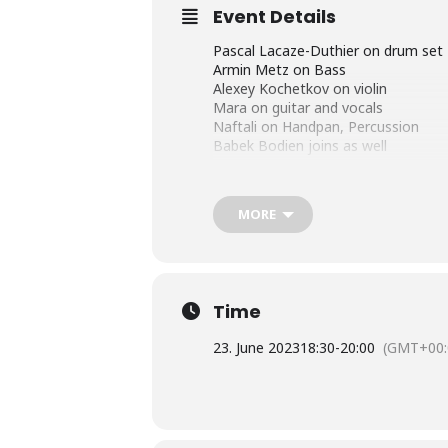
Event Details
Pascal Lacaze-Duthier on drum set
Armin Metz on Bass
Alexey Kochetkov on violin
Mara on guitar and vocals
Naftali on Handpan, Percussion
Babek Bodien joins as well
MORE
Home – Yoga United Festival
Time
23. June 2023
18:30
-
20:00
(GMT+00: