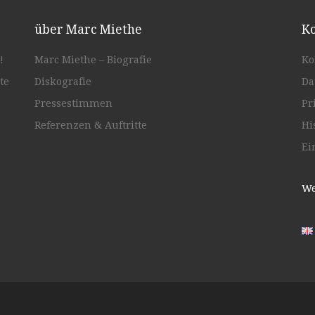
über Marc Miethe
Ko
!
Marc Miethe – Biografie
Ko
te
Diskografie
Da
Pressestimmen
Pr
Referenzen & Auftritte
Hi
Ei
We