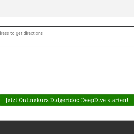
ga United Festival / Ecstatic Dance Live [WL1kYxTE2]
Jetzt Onlinekurs Didgeridoo DeepDive starten!