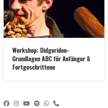
Instrumenten-Form? Wie kann ich mir die Luft
besser einteilen?“ Solche Fragen beantwortet Marc
in seinem Vortrag. Er gibt systematisch
Anregungen, euer Spielspektrum enorm zu
erweitern. Mit einem hilfreichen „Didgeridoo-ABC“
erklärt […]
Workshop: Didgeridoo-
Grundlagen ABC für Anfänger &
Fortgeschrittene