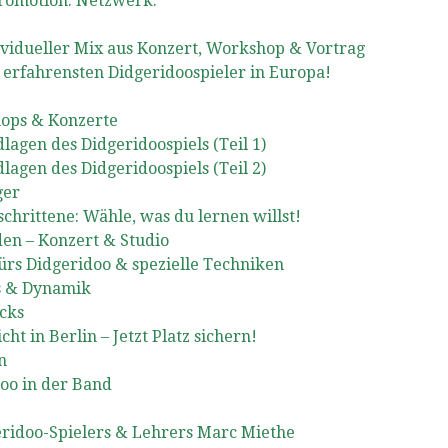
Promotion. Netzwerk.
vidueller Mix aus Konzert, Workshop & Vortrag
 erfahrensten Didgeridoospieler in Europa!
hops & Konzerte
lagen des Didgeridoospiels (Teil 1)
lagen des Didgeridoospiels (Teil 2)
ger
hrittene: Wähle, was du lernen willst!
en – Konzert & Studio
rs Didgeridoo & spezielle Techniken
s & Dynamik
cks
t in Berlin – Jetzt Platz sichern!
n
oo in der Band
geridoo-Spielers & Lehrers Marc Miethe