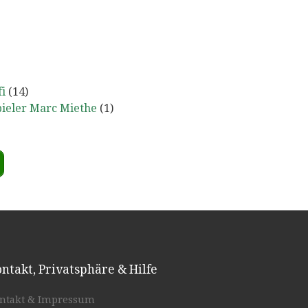
i
(14)
ieler Marc Miethe
(1)
ntakt, Privatsphäre & Hilfe
ntakt & Impressum