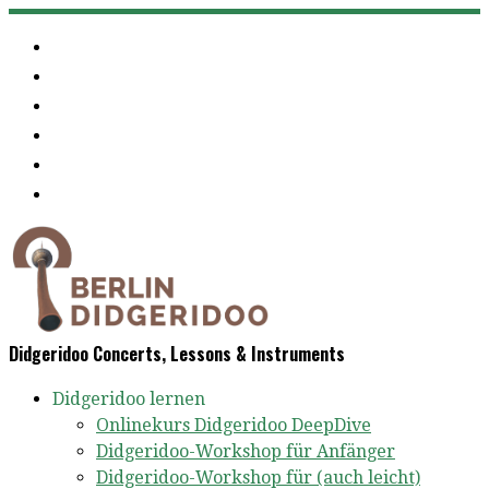
Zum
Inhalt
springen
Didgeridoo Concerts, Lessons & Instruments
Didgeridoo lernen
Onlinekurs Didgeridoo DeepDive
Didgeridoo-Workshop für Anfänger
Didgeridoo-Workshop für (auch leicht)