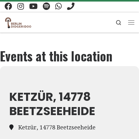
Zum Inhalt springen
Search
Me
Events at this location
KETZÜR, 14778
BEETZSEEHEIDE
Ketzür, 14778 Beetzseeheide