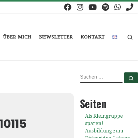
S
ÜBER MICH
NEWSLETTER
KONTAKT
SUCHE
S
Seiten
Als Kleingruppe
115 B
sparen!
Ausbildung zum