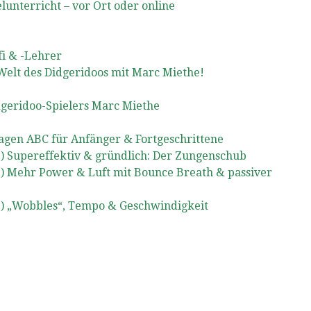
lunterricht – vor Ort oder online
i & -Lehrer
 Welt des Didgeridoos mit Marc Miethe!
dgeridoo-Spielers Marc Miethe
gen ABC für Anfänger & Fortgeschrittene
) Supereffektiv & gründlich: Der Zungenschub
3) Mehr Power & Luft mit Bounce Breath & passiver
3) „Wobbles“, Tempo & Geschwindigkeit