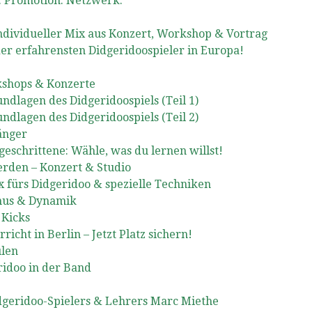
. Promotion. Netzwerk.
ndividueller Mix aus Konzert, Workshop & Vortrag
er erfahrensten Didgeridoospieler in Europa!
kshops & Konzerte
ndlagen des Didgeridoospiels (Teil 1)
ndlagen des Didgeridoospiels (Teil 2)
änger
eschrittene: Wähle, was du lernen willst!
rden – Konzert & Studio
 fürs Didgeridoo & spezielle Techniken
mus & Dynamik
 Kicks
cht in Berlin – Jetzt Platz sichern!
ulen
idoo in der Band
idgeridoo-Spielers & Lehrers Marc Miethe