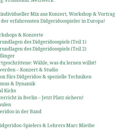
ng. Promotion. Netzwerk.
individueller Mix aus Konzert, Workshop & Vortrag
 der erfahrensten Didgeridoospieler in Europa!
orkshops & Konzerte
rundlagen des Didgeridoospiels (Teil 1)
rundlagen des Didgeridoospiels (Teil 2)
fänger
geschrittene: Wähle, was du lernen willst!
werden – Konzert & Studio
x fürs Didgeridoo & spezielle Techniken
hmus & Dynamik
l Kicks
richt in Berlin – Jetzt Platz sichern!
hulen
eridoo in der Band
Didgeridoo-Spielers & Lehrers Marc Miethe