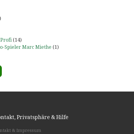
)
Profi
(14)
o-Spieler Marc Miethe
(1)
ntakt, Privatsphäre & Hilfe
ntakt & Impressum