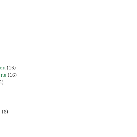
nen
(16)
ene
(16)
5)
e
(8)