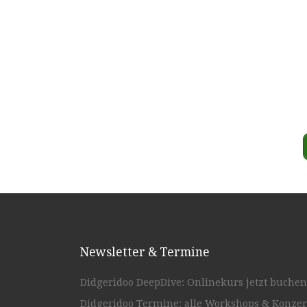
Newsletter & Termine
Didgeridoo DeepDive: Onlinekurs jetzt buchen
Didgeridoo Termine: alle Workshops & Konzer