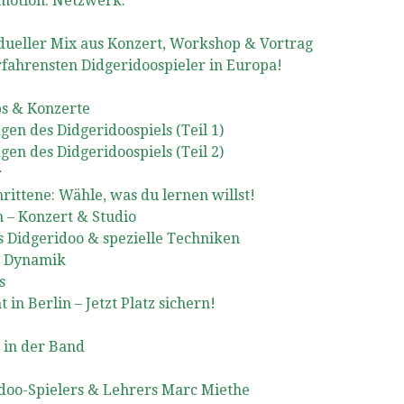
omotion. Netzwerk.
dueller Mix aus Konzert, Workshop & Vortrag
fahrensten Didgeridoospieler in Europa!
ps & Konzerte
en des Didgeridoospiels (Teil 1)
en des Didgeridoospiels (Teil 2)
r
ittene: Wähle, was du lernen willst!
 – Konzert & Studio
 Didgeridoo & spezielle Techniken
& Dynamik
s
n Berlin – Jetzt Platz sichern!
 in der Band
idoo-Spielers & Lehrers Marc Miethe