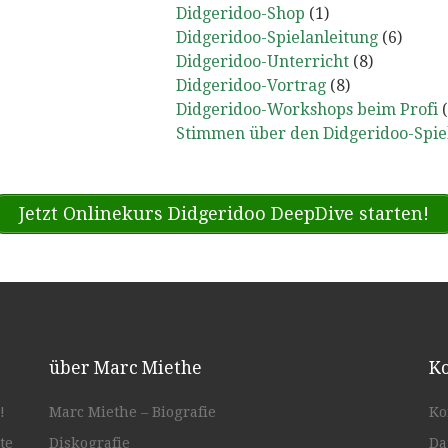
Didgeridoo-Shop
(1)
Didgeridoo-Spielanleitung
(6)
Didgeridoo-Unterricht
(8)
Didgeridoo-Vortrag
(8)
Didgeridoo-Workshops beim Profi
(
Stimmen über den Didgeridoo-Spie
Jetzt Onlinekurs Didgeridoo DeepDive starten!
über Marc Miethe
Ko
!
Marc Miethe – Biografie
Ko
te
Diskografie
Da