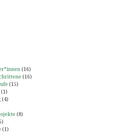
er*innen
(16)
chrittene
(16)
tufe
(15)
(1)
g
(4)
ojekte
(8)
5)
e
(1)