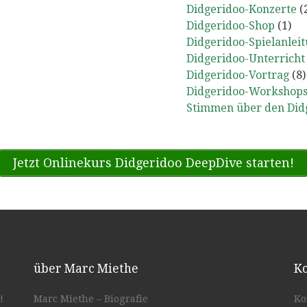
Didgeridoo-Konzerte
(
Didgeridoo-Shop
(1)
Didgeridoo-Spielanlei
Didgeridoo-Unterricht
Didgeridoo-Vortrag
(8)
Didgeridoo-Workshops
Stimmen über den Did
Jetzt Onlinekurs Didgeridoo DeepDive starten!
über Marc Miethe
Ko
!
Marc Miethe – Biografie
Ko