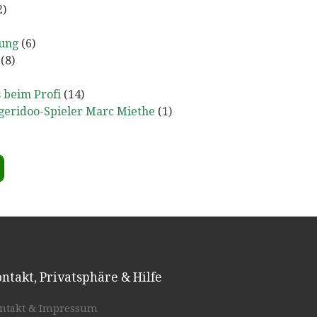
2)
tung
(6)
(8)
 beim Profi
(14)
geridoo-Spieler Marc Miethe
(1)
ntakt, Privatsphäre & Hilfe
ntakt & Impressum