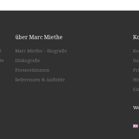
über Marc Miethe
Ko
!
Marc Miethe – Biografie
Ko
te
Diskografie
Da
Pressestimmen
Pr
Referenzen & Auftritte
Hi
Ei
We