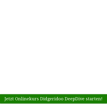
Jetzt Onlinekurs Didgeridoo DeepDive starten!